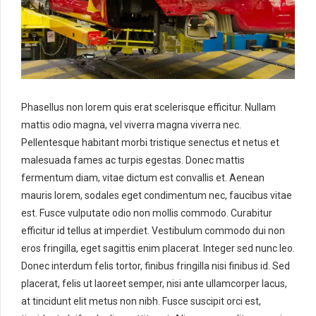
Phasellus non lorem quis erat scelerisque efficitur. Nullam
mattis odio magna, vel viverra magna viverra nec.
Pellentesque habitant morbi tristique senectus et netus et
malesuada fames ac turpis egestas. Donec mattis
fermentum diam, vitae dictum est convallis et. Aenean
mauris lorem, sodales eget condimentum nec, faucibus vitae
est. Fusce vulputate odio non mollis commodo. Curabitur
efficitur id tellus at imperdiet. Vestibulum commodo dui non
eros fringilla, eget sagittis enim placerat. Integer sed nunc leo.
Donec interdum felis tortor, finibus fringilla nisi finibus id. Sed
placerat, felis ut laoreet semper, nisi ante ullamcorper lacus,
at tincidunt elit metus non nibh. Fusce suscipit orci est,