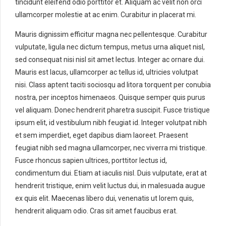
tincidunt eleifend odio porttitor et. Aliquam ac velit non orci
ullamcorper molestie at ac enim. Curabitur in placerat mi.
Mauris dignissim efficitur magna nec pellentesque. Curabitur
vulputate, ligula nec dictum tempus, metus urna aliquet nisl,
sed consequat nisi nisl sit amet lectus. Integer ac ornare dui.
Mauris est lacus, ullamcorper ac tellus id, ultricies volutpat
nisi. Class aptent taciti sociosqu ad litora torquent per conubia
nostra, per inceptos himenaeos. Quisque semper quis purus
vel aliquam. Donec hendrerit pharetra suscipit. Fusce tristique
ipsum elit, id vestibulum nibh feugiat id. Integer volutpat nibh
et sem imperdiet, eget dapibus diam laoreet. Praesent
feugiat nibh sed magna ullamcorper, nec viverra mi tristique.
Fusce rhoncus sapien ultrices, porttitor lectus id,
condimentum dui. Etiam at iaculis nisl. Duis vulputate, erat at
hendrerit tristique, enim velit luctus dui, in malesuada augue
ex quis elit. Maecenas libero dui, venenatis ut lorem quis,
hendrerit aliquam odio. Cras sit amet faucibus erat.