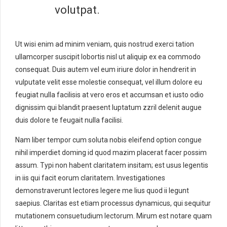
volutpat.
Ut wisi enim ad minim veniam, quis nostrud exerci tation
ullamcorper suscipit lobortis nisl ut aliquip ex ea commodo
consequat. Duis autem vel eum iriure dolor in hendrerit in
vulputate velit esse molestie consequat, vel illum dolore eu
feugiat nulla facilisis at vero eros et accumsan et iusto odio
dignissim qui blandit praesent luptatum zzril delenit augue
duis dolore te feugait nulla facilisi.
Nam liber tempor cum soluta nobis eleifend option congue
nihil imperdiet doming id quod mazim placerat facer possim
assum. Typi non habent claritatem insitam; est usus legentis
in iis qui facit eorum claritatem. Investigationes
demonstraverunt lectores legere me lius quod ii legunt
saepius. Claritas est etiam processus dynamicus, qui sequitur
mutationem consuetudium lectorum. Mirum est notare quam